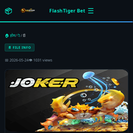
☰
📦
FlashTiger Bet
🏠 होम
/
📁
/
📄
📄 FILE INFO
📅 2026-05-24
👁 1031 views